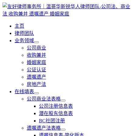
跳
至
内
主页
容
律师团队
业务领域
公司商业
收购兼并
婚姻家庭
公证认证
遗嘱遗产
房地产法
在线填表
公司商业法表格
公司注册信息表
潜在股东信息表
BC社团注册
遗嘱遗产法表格
遗嘱信息表-简化版本