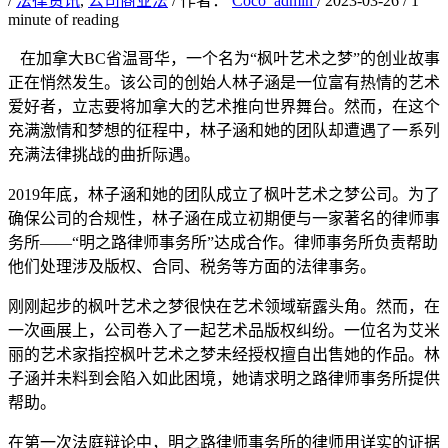
/
法律资讯
,
公司商业法
/ 作者：
Coco_admin
/
2023-03-26
/
1
minute of reading
在加拿大BC省温哥华，一个名为“枫叶艺术之梦”的创业故事
正在悄然发生。该公司的创始人林子涵是一位富有热情的艺术
爱好者，立志要将加拿大的艺术推向世界舞台。然而，在这个
充满激情和梦想的征程中，林子涵和她的团队却遭遇了一系列
充满法律挑战的曲折际遇。
2019年底，林子涵和她的团队成立了枫叶艺术之梦公司。为了
确保公司的合规性，林子涵在成立初期便与一家著名的律师事
务所——“明之路律师事务所”达成合作。律师事务所负责帮助
他们处理涉及版权、合同、税务等方面的法律事务。
刚刚起步的枫叶艺术之梦很快在艺术领域崭露头角。然而，在
一次画展上，公司卷入了一起艺术品版权纠纷。一位名为艾米
丽的艺术家指控枫叶艺术之梦未经授权擅自出售她的作品。林
子涵并未料到会陷入如此困境，她请求明之路律师事务所提供
帮助。
在第一次法庭辩论中，明之路律师事务所的律师用详实的证据