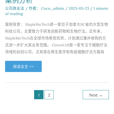
案例分析
所
共
闯
公司商业法
/ 作者：
Coco_admin
/
2023-03-23
/
1 minute
法
of reading
律
风
波”
案例背景： MapleBioTech是一家位于加拿大BC省的大型生物
科技公司，主要致力于研发创新药物和生物疗法。近年来，
MapleBioTech在全球市场表现优异，计划通过兼并收购的方
式进一步扩大其业务范围。 GreenCell是一家专注于细胞疗法
领域的初创公司，尤其是在再生医学和免疫细胞疗法方面具
中
阅读全文 >>
加
合
作
再
升
级！
MapleBioTech
收
1
2
Next
→
购
绿
色
科
技