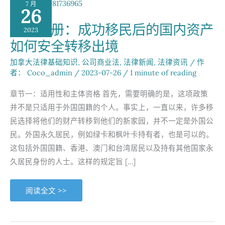
7 月
26
实战手册：成功移民后的国内资产
2023
如何安全转移出境
加拿大法律基础知识
,
公司商业法
,
法律新闻
,
法律资讯
/ 作
者：
Coco_admin
/
2023-07-26
/
1 minute of reading
章节一：适用性和主体资格 首先，需要明确的是，这项政策
并不是只适用于外国国籍的个人。事实上，一直以来，许多移
民选择将他们的财产转移到他们的新家园，并不一定是外国公
民。外国永久居民，例如绿卡和枫叶卡持有者，也是可以的。
这包括外国国籍、香港、澳门和台湾居民以及持有其他国家永
久居民身份的人士。这样的规定旨 […]
实
阅读全文 >>
战
手
册：
成
功