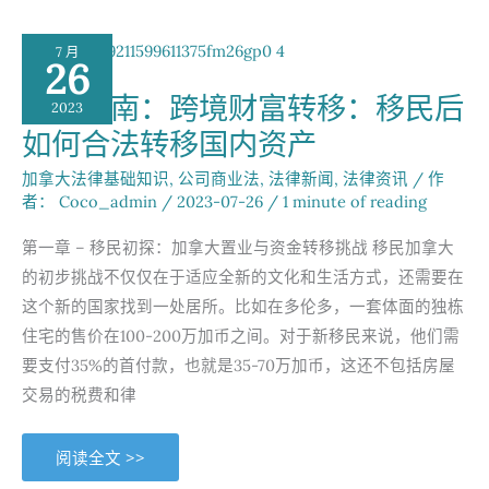
移
民
后
7 月
的
26
国
内
解析指南：跨境财富转移：移民后
资
2023
产
如何合法转移国内资产
如
何
安
加拿大法律基础知识
,
公司商业法
,
法律新闻
,
法律资讯
/ 作
全
转
者：
Coco_admin
/
2023-07-26
/
1 minute of reading
移
出
境
第一章 – 移民初探：加拿大置业与资金转移挑战 移民加拿大
的初步挑战不仅仅在于适应全新的文化和生活方式，还需要在
这个新的国家找到一处居所。比如在多伦多，一套体面的独栋
住宅的售价在100-200万加币之间。对于新移民来说，他们需
要支付35%的首付款，也就是35-70万加币，这还不包括房屋
交易的税费和律
解
阅读全文 >>
析
指