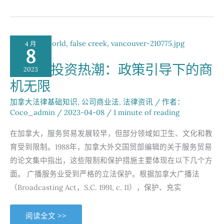
南：
跨
境
财
富
转
4 月
移：
8
移
民
加拿大投资热潮：政策引导下的商
后
2023
如
机无限
何
合
法
加拿大法律基础知识
,
公司商业法
,
法律资讯
/ 作者：
转
移
Coco_admin
/
2023-04-08
/
1 minute of reading
国
内
资
在加拿大，服务贸易发展较早，但部分领域如卫生、文化和教
产
育受到限制。1988年，加拿大外交国贸部编辑的关于服务贸易
的论文集中指出，这些限制和保护措施主要体现在以下几个方
面。 广播服务业受到严格的立法保护。根据加拿大广播法
（Broadcasting Act，S.C. 1991, c. 11），保护、充实
加
阅读全文 >>
拿