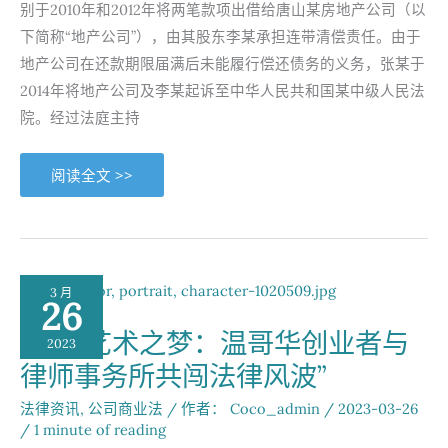
别于2010年和2012年将两笔款项出借给唐山某房地产公司（以
下简称“地产公司”），由其股东李某承担连带清偿责任。由于
地产公司在还款期限届满后未能履行偿还债务的义务，张某于
2014年将地产公司及李某起诉至中华人民共和国某中级人民法
院。经过法庭主持
加
阅读全文 >>
拿
大
承
认
与
执
行
中
3 月
华
26
人
民
“枫叶艺术之梦：温哥华创业者与
共
2023
和
律师事务所共闯法律风波”
国
法
院
法律资讯
,
公司商业法
/ 作者：
Coco_admin
/
2023-03-26
生
效
/
1 minute of reading
法