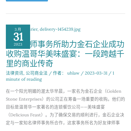
大
投
资
热
潮：
政
策
3 月
引
31
导
下
好友律师事务所助力金石企业成功
的
2023
商
收购温哥华美味盛宴：一段跨越千
机
无
限
里的商业传奇
法律资讯
,
公司商业法
/ 作者：
uhlaw
/
2023-03-31
/
1
minute of reading
在一个阳光明媚的渥太华早晨，一家名为金石企业（Golden
Stone Enterprises）的公司正在筹备一场重要的收购。他们的
目标是温哥华一家著名的连锁餐饮公司——美味盛宴
（Delicious Feast）。为了确保交易的顺利进行，金石企业决
定与一家知名律师事务所合作，这家事务所名为好友律师事