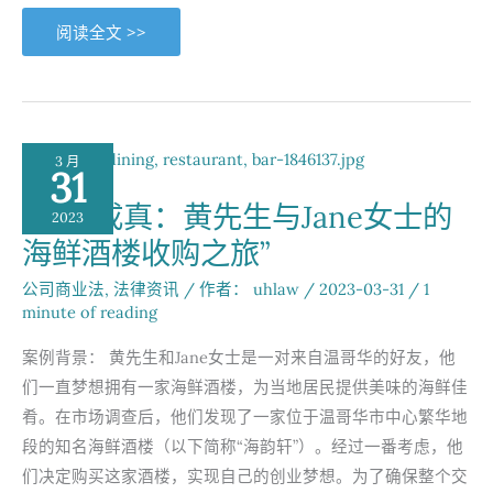
好
阅读全文 >>
友
律
师
事
务
所
助
力
3 月
金
31
石
企
“梦想成真：黄先生与Jane女士的
业
2023
成
海鲜酒楼收购之旅”
功
收
购
公司商业法
,
法律资讯
/ 作者：
uhlaw
/
2023-03-31
/
1
温
哥
minute of reading
华
美
味
案例背景： 黄先生和Jane女士是一对来自温哥华的好友，他
盛
宴：
们一直梦想拥有一家海鲜酒楼，为当地居民提供美味的海鲜佳
一
段
肴。在市场调查后，他们发现了一家位于温哥华市中心繁华地
跨
越
段的知名海鲜酒楼（以下简称“海韵轩”）。经过一番考虑，他
千
们决定购买这家酒楼，实现自己的创业梦想。为了确保整个交
里