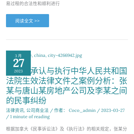
的
易过程的合法性和顺利进行
商
业
传
奇
“梦
阅读全文 >>
想
成
真：
黄
先
生
与
Jane
3 月
女
27
士
的
加拿大承认与执行中华人民共和国
海
2023
鲜
法院生效法律文件之案例分析：张
酒
楼
收
某与唐山某房地产公司及李某之间
购
之
的民事纠纷
旅”
法律资讯
,
公司商业法
/ 作者：
Coco_admin
/
2023-03-27
/
1 minute of reading
根据加拿大《民事诉讼法》及《执行法》的相关规定，张某分