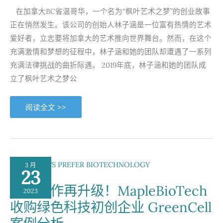
律
文
在加拿大BC省温哥华，一个名为“枫叶艺术之梦”的创业故事
件
之
正在悄然发生。该公司的创始人林子涵是一位富有热情的艺术
案
例
爱好者，立志要将加拿大的艺术推向世界舞台。然而，在这个
分
析：
充满激情和梦想的征程中，林子涵和她的团队却遭遇了一系列
张
充满法律挑战的曲折际遇。 2019年底，林子涵和她的团队成
某
与
立了枫叶艺术之梦公
唐
山
某
房
“枫
阅读全文 >>
地
叶
产
艺
公
术
司
之
及
梦：
李
温
某
哥
之
华
间
3 月
创
的
23
业
民
者
事
中加合作再升级！MapleBioTech
与
纠
2023
律
纷
收购绿色科技初创企业 GreenCell
师
事
务