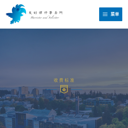
跳
至
菜单
内
容
收 费 标 准