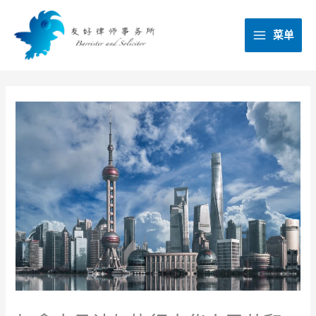
跳
至
菜单
内
容