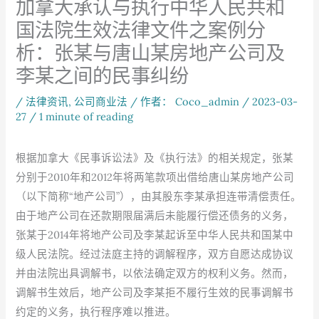
加拿大承认与执行中华人民共和
国法院生效法律文件之案例分
析：张某与唐山某房地产公司及
李某之间的民事纠纷
/
法律资讯
,
公司商业法
/ 作者：
Coco_admin
/
2023-03-
27
/
1 minute of reading
根据加拿大《民事诉讼法》及《执行法》的相关规定，张某
分别于2010年和2012年将两笔款项出借给唐山某房地产公司
（以下简称“地产公司”），由其股东李某承担连带清偿责任。
由于地产公司在还款期限届满后未能履行偿还债务的义务，
张某于2014年将地产公司及李某起诉至中华人民共和国某中
级人民法院。经过法庭主持的调解程序，双方自愿达成协议
并由法院出具调解书，以依法确定双方的权利义务。然而，
调解书生效后，地产公司及李某拒不履行生效的民事调解书
约定的义务，执行程序难以推进。