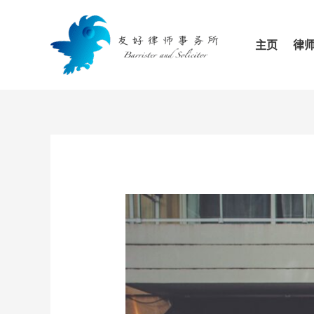
跳
至
主页
律
内
容