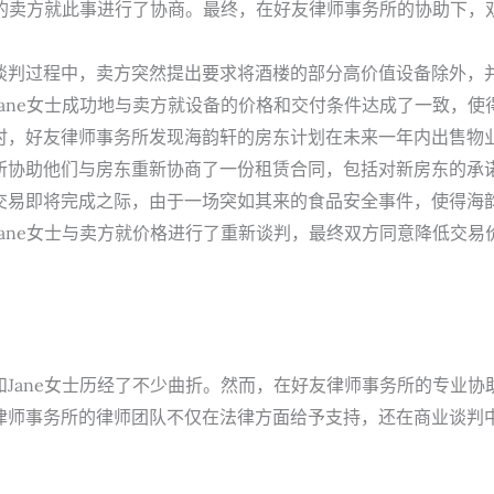
轩的卖方就此事进行了协商。最终，在好友律师事务所的协助下
谈判过程中，卖方突然提出要求将酒楼的部分高价值设备除外，
ane女士成功地与卖方就设备的价格和交付条件达成了一致，使
，好友律师事务所发现海韵轩的房东计划在未来一年内出售物业
所协助他们与房东重新协商了一份租赁合同，包括对新房东的承
交易即将完成之际，由于一场突如其来的食品安全事件，使得海
ane女士与卖方就价格进行了重新谈判，最终双方同意降低交易
Jane女士历经了不少曲折。然而，在好友律师事务所的专业
师事务所的律师团队不仅在法律方面给予支持，还在商业谈判中