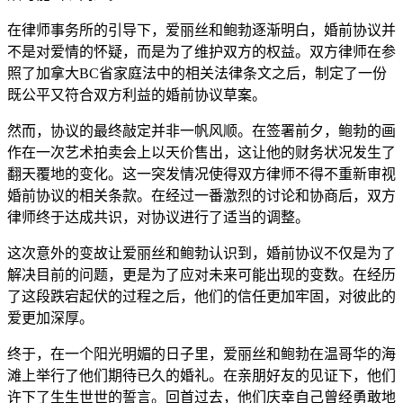
在律师事务所的引导下，爱丽丝和鲍勃逐渐明白，婚前协议并
不是对爱情的怀疑，而是为了维护双方的权益。双方律师在参
照了加拿大BC省家庭法中的相关法律条文之后，制定了一份
既公平又符合双方利益的婚前协议草案。
然而，协议的最终敲定并非一帆风顺。在签署前夕，鲍勃的画
作在一次艺术拍卖会上以天价售出，这让他的财务状况发生了
翻天覆地的变化。这一突发情况使得双方律师不得不重新审视
婚前协议的相关条款。在经过一番激烈的讨论和协商后，双方
律师终于达成共识，对协议进行了适当的调整。
这次意外的变故让爱丽丝和鲍勃认识到，婚前协议不仅是为了
解决目前的问题，更是为了应对未来可能出现的变数。在经历
了这段跌宕起伏的过程之后，他们的信任更加牢固，对彼此的
爱更加深厚。
终于，在一个阳光明媚的日子里，爱丽丝和鲍勃在温哥华的海
滩上举行了他们期待已久的婚礼。在亲朋好友的见证下，他们
许下了生生世世的誓言。回首过去，他们庆幸自己曾经勇敢地