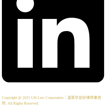
Copyright @ 2025 UH Law Corporation｜温哥华友好律师事务
所. All Rights Reserved.