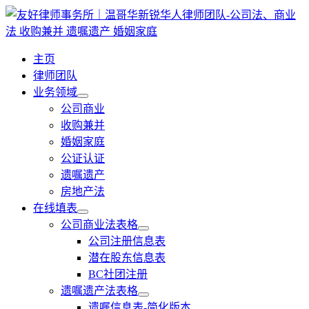
跳
至
内
主页
容
律师团队
业务领域
公司商业
收购兼并
婚姻家庭
公证认证
遗嘱遗产
房地产法
在线填表
公司商业法表格
公司注册信息表
潜在股东信息表
BC社团注册
遗嘱遗产法表格
遗嘱信息表-简化版本