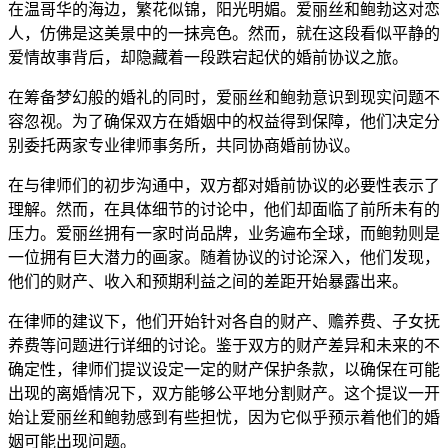
在温哥华的海边，繁花似锦，阳光明媚。爱丽丝和鲍勃这对恋
人，仿佛是这美景中的一抹亮色。然而，就在这段看似平静的
爱情故事背后，却隐藏着一段跌宕起伏的婚前协议之旅。
在筹备梦幻般的婚礼的同时，爱丽丝和鲍勃意识到现实问题不
容忽视。为了确保双方在婚姻中的权益得到保障，他们决定分
别委托两家专业律师事务所，共同协商婚前协议。
在与律师们的初步沟通中，双方都对婚前协议的必要性表示了
理解。然而，在具体细节的讨论中，他们却面临了前所未有的
压力。爱丽丝拥有一家时尚品牌，业务遍布全球，而鲍勃则是
一位拥有巨大潜力的画家。随着协议的讨论深入，他们发现，
他们的财产、收入和预期利益之间的差距开始暴露出来。
在律师的建议下，他们开始针对各自的财产、赡养费、子女抚
养费等问题进行详细的讨论。鉴于双方的财产差异和未来的不
确定性，律师们提议设定一定的财产保护条款，以确保在可能
出现的离婚情况下，双方能够公平地分割财产。这个提议一开
始让爱丽丝和鲍勃感到有些担忧，因为它似乎预示着他们的婚
姻可能出现问题。