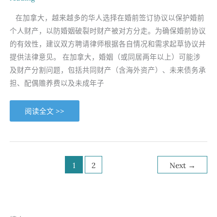
泪
水
在加拿大，越来越多的华人选择在婚前签订协议以保护婚前
的
背
个人财产，以防婚姻破裂时财产被对方分走。为确保婚前协议
后
的有效性，建议双方聘请律师根据各自情况和需求起草协议并
提供法律意见。 在加拿大，婚姻（或同居两年以上）可能涉
及财产分割问题，包括共同财产（含海外资产）、未来债务承
担、配偶赡养费以及未成年子
加
阅读全文 >>
拿
大
婚
前
协
议
概
述
1
2
Next
→