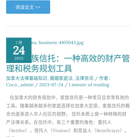
BC
阅读全文 >>
省
无
争
议
离
婚
全
攻
7 月
略
24
（第
一
探索家族信托：一种高效的财产管
篇）
2023
理和税务规划工具
加拿大法律基础知识
,
婚姻家庭法
,
法律资讯
/ 作者：
Coco_admin
/
2023-07-24
/
1 minute of reading
在加拿大的财务规划中，家族信托是一种常见且非常有效的
工具。随着越来越多的家庭选择在加拿大定居，家族信托的概
念也逐渐进入华人社区的视野。 信托本质上是一种特殊的财
产法律关系。在信托中，有三个重要的角色：委托人
（Settlor），受托人（Trustee）和受益人（Beneficiary）。