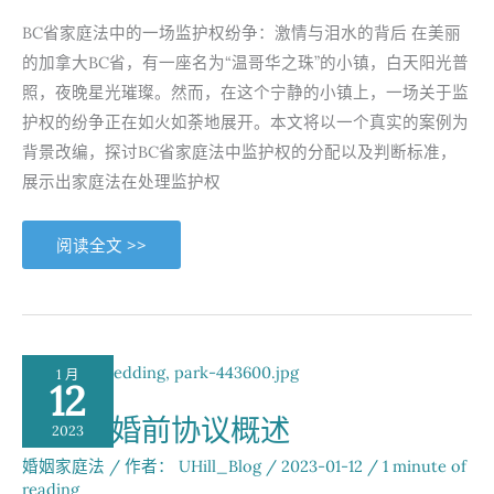
议
稳
BC省家庭法中的一场监护权纷争：激情与泪水的背后 在美丽
如
磐
的加拿大BC省，有一座名为“温哥华之珠”的小镇，白天阳光普
石
照，夜晚星光璀璨。然而，在这个宁静的小镇上，一场关于监
护权的纷争正在如火如荼地展开。本文将以一个真实的案例为
背景改编，探讨BC省家庭法中监护权的分配以及判断标准，
展示出家庭法在处理监护权
BC
阅读全文 >>
省
家
庭
法
中
的
一
场
1 月
监
12
护
权
加拿大婚前协议概述
纷
2023
争：
激
婚姻家庭法
/ 作者：
UHill_Blog
/
2023-01-12
/
1 minute of
情
reading
与