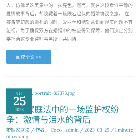
人，仿佛是这美景中的一抹亮色。然而，就在这段看似平静的
爱情故事背后，却隐藏着一段跌宕起伏的婚前协议之旅。 在
筹备梦幻般的婚礼的同时，爱丽丝和鲍勃意识到现实问题不容
忽视。为了确保双方在婚姻中的权益得到保障，他们决定分别
委托两家专业律师事务所，共同协
梦
阅读全文 >>
幻
婚
礼
背
后
的
现
实
3 月
考
25
量
——
BC省家庭法中的一场监护权纷
真
2023
爱
争：激情与泪水的背后
如
绮
梦，
婚姻家庭法
/ 作者：
Coco_admin
/
2023-03-25
/
1 minute
婚
前
of reading
协