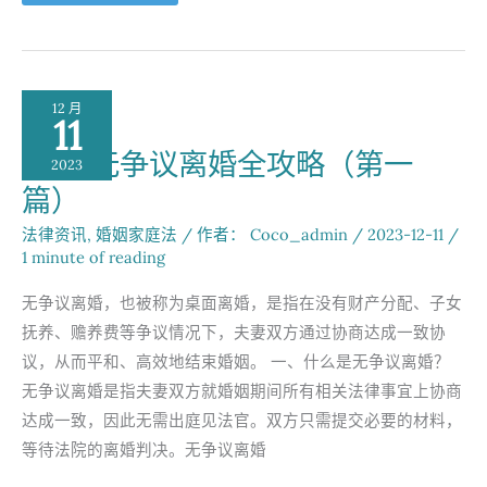
无
争
议
离
婚
（第
二
12 月
篇）
11
常
见
BC省无争议离婚全攻略（第一
问
2023
题
篇）
解
答
法律资讯
,
婚姻家庭法
/ 作者：
Coco_admin
/
2023-12-11
/
1 minute of reading
无争议离婚，也被称为桌面离婚，是指在没有财产分配、子女
抚养、赡养费等争议情况下，夫妻双方通过协商达成一致协
议，从而平和、高效地结束婚姻。 一、什么是无争议离婚？
无争议离婚是指夫妻双方就婚姻期间所有相关法律事宜上协商
达成一致，因此无需出庭见法官。双方只需提交必要的材料，
等待法院的离婚判决。无争议离婚