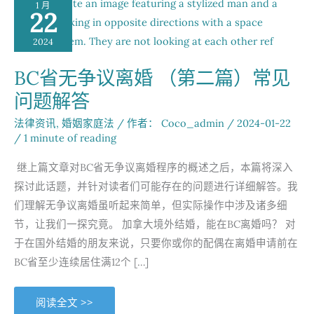
1 月
22
2024
BC省无争议离婚 （第二篇）常见
问题解答
法律资讯
,
婚姻家庭法
/ 作者：
Coco_admin
/
2024-01-22
/
1 minute of reading
继上篇文章对BC省无争议离婚程序的概述之后，本篇将深入
探讨此话题，并针对读者们可能存在的问题进行详细解答。我
们理解无争议离婚虽听起来简单，但实际操作中涉及诸多细
节，让我们一探究竟。 加拿大境外结婚，能在BC离婚吗？ 对
于在国外结婚的朋友来说，只要你或你的配偶在离婚申请前在
BC省至少连续居住满12个 […]
BC
阅读全文 >>
省