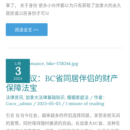
事了。 关于身份 很多小伙伴都以为只有获取了加拿大的永久
居民或公民身份才可以
BC
阅读全文 >>
不
列
颠
哥
伦
比
亚
省
5 月
结
3
婚
流
同居协议：BC省同居伴侣的财产
程
2023
介
保障法宝
绍
法律资讯
,
加拿大法律基础知识
,
婚姻家庭法
/ 作者：
Coco_admin
/
2023-05-03
/
1 minute of reading
引言 在当今社会，越来越多的伴侣选择同居，享受亲密无间
的爱情，同时保持随时撤退的自由。在加拿大BC省，这种生