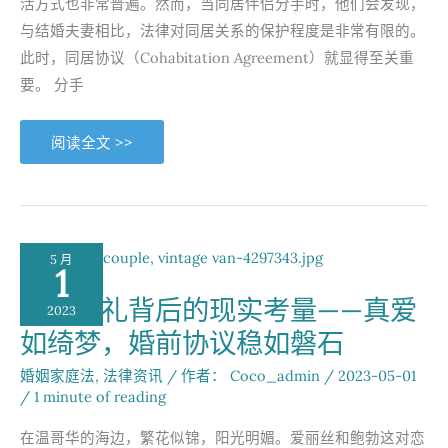
活方式也非常普遍。然而，当同居伴侣分手时，他们会发现，
与结婚夫妻相比，法律对同居关系的保护程度是非常有限的。
此时，同居协议（Cohabitation Agreement）就显得至关重
要。 分手
同
阅读全文 >>
居
协
议：
BC
省
同
居
伴
5 月
侣
1
的
财
梦幻婚礼背后的现实考量——真爱
产
2023
保
如绮梦，婚前协议稳如磐石
障
法
宝
婚姻家庭法
,
法律资讯
/ 作者：
Coco_admin
/
2023-05-01
/
1 minute of reading
在温哥华的海边，繁花似锦，阳光明媚。爱丽丝和鲍勃这对恋