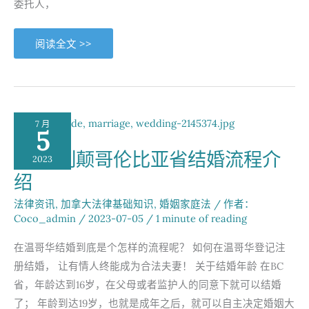
委托人，
探
阅读全文 >>
索
家
族
信
托：
一
种
高
7 月
效
5
的
财
BC不列颠哥伦比亚省结婚流程介
产
2023
管
绍
理
和
税
法律资讯
,
加拿大法律基础知识
,
婚姻家庭法
/ 作者：
务
规
Coco_admin
/
2023-07-05
/
1 minute of reading
划
工
具
在温哥华结婚到底是个怎样的流程呢？ 如何在温哥华登记注
册结婚， 让有情人终能成为合法夫妻！ 关于结婚年龄 在BC
省，年龄达到16岁，在父母或者监护人的同意下就可以结婚
了； 年龄到达19岁，也就是成年之后，就可以自主决定婚姻大