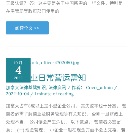
三级认证？ 答：这主要是关于中国所需的一些文件，特别是
在房管局等政府部门使用的
温
阅读全文 >>
哥
华
三
级
认
证
我
们
10 月
踩
4
过
的
小型企业日常营运需知
坑-
2022
第
一
加拿大法律基础知识
,
法律资讯
/ 作者：
Coco_admin
/
部
2022-10-04
/
1 minute of reading
分
加拿大占有8成以上是小型企业公司， 其失败率也十分高， 营
商者必需了解商业及财务管理等有关知识， 否则一旦财政上
处理不当， 公司便会产生危机， 以下数点， 营商者必需留
意： (一) 现金管理： 小企业一般在现金方面不会太充裕。若