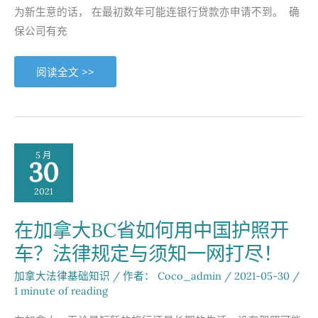
为新生意的话， 在最初数年可能连银行贷款亦申请不到。 确
保公司有充
小
阅读全文 >>
型
企
业
日
常
营
运
需
5 月
知
30
2021
在加拿大BC省如何用中国护照开
车？法律规定与须知一网打尽！
加拿大法律基础知识
/ 作者：
Coco_admin
/
2021-05-30
/
1 minute of reading