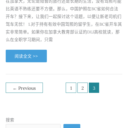
在加拿大，无论是短暂的旅行还是长期的生活，没有驾照可能
比英语不熟练还要不方便。那么，中国护照在BC省如何合法
开车？接下来，让我们一起探讨这个话题，以便让新老司机们
驾车无忧！ 1.对于持有有效中国驾照的留学生，在BC省开车其
实非常简单。如果你在加拿大教育部认证的DLI高校就读，那
么在全职学习期间，只需
在
阅读全文 >>
加
拿
大
BC
省
如
何
用
←
Previous
1
2
3
中
国
护
照
开
车？
法
律
搜索
规
定