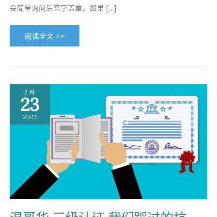
会简单询问后签字盖章，如果 […]
温
阅读全文 >>
哥
华
三
级
认
证
我
们
2 月
踩
23
过
的
坑
2023
（3）：
前
二
级
认
证