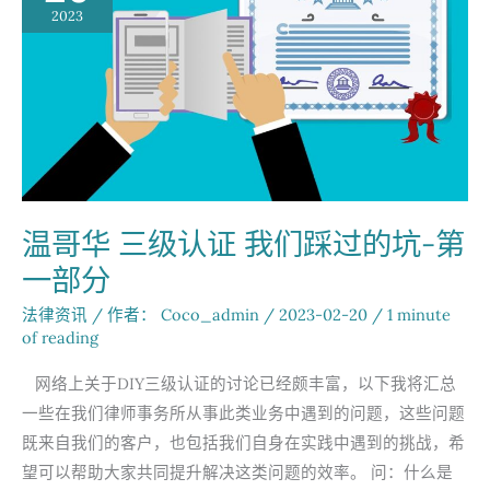
坑
2023
（2）：
领
馆
认
证
部
分
温哥华 三级认证 我们踩过的坑-第
一部分
法律资讯
/ 作者：
Coco_admin
/
2023-02-20
/
1 minute
of reading
网络上关于DIY三级认证的讨论已经颇丰富，以下我将汇总
一些在我们律师事务所从事此类业务中遇到的问题，这些问题
既来自我们的客户，也包括我们自身在实践中遇到的挑战，希
望可以帮助大家共同提升解决这类问题的效率。 问：什么是