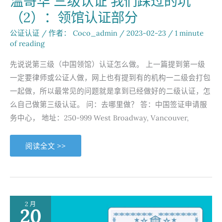
温哥华 三级认证 我们踩过的坑
（2）：领馆认证部分
公证认证
/ 作者：
Coco_admin
/
2023-02-23
/
1 minute
of reading
先说说第三级（中国领馆）认证怎么做。 上一篇提到第一级
一定要律师或公证人做，网上也有提到有的机构一二级会打包
一起做，所以最常见的问题就是拿到已经做好的二级认证，怎
么自己做第三级认证。 问：去哪里做？ 答：中国签证申请服
务中心， 地址：250-999 West Broadway, Vancouver,
温
阅读全文 >>
哥
华
三
级
认
证
我
们
2 月
踩
20
过
的