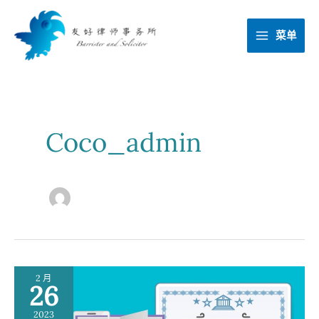
跳
至
菜单
内
容
Coco_admin
2 月
26
2023